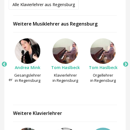
Alle Klavierlehrer aus Regensburg
Weitere Musiklehrer aus Regensburg
Andrea Mink
Tom Haslbeck
Tom Haslbeck
Gesangslehrer
Klavierlehrer
Orgellehrer
slehrer
S
in Regensburg
in Regensburg
in Regensburg
rg
i
Weitere Klavierlehrer