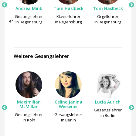
Andrea Mink
Tom Haslbeck
Tom Haslbeck
Gesangslehrer
Klavierlehrer
Orgellehrer
slehrer
S
in Regensburg
in Regensburg
in Regensburg
rg
i
Weitere Gesangslehrer
Maximilian
Celine Janina
Lucia Aurich
dt
McMillan
Wiesener
G
Gesangslehrer
er
Gesangslehrer
Gesangslehrer
in Berlin
g
in Köln
in Berlin
V
G