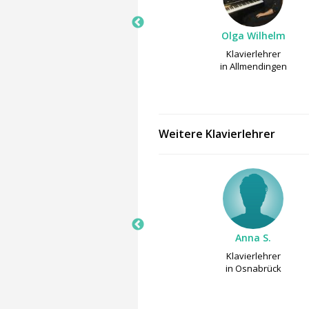
Olga Wilhelm
Olga Wilhelm
Keyboardlehrer
Klavierlehrer
in Allmendingen
in Allmendingen
Weitere Klavierlehrer
Anna S.
Anna S.
Klavierlehrer
Klavierlehrer
in Osnabrück
in Osnabrück