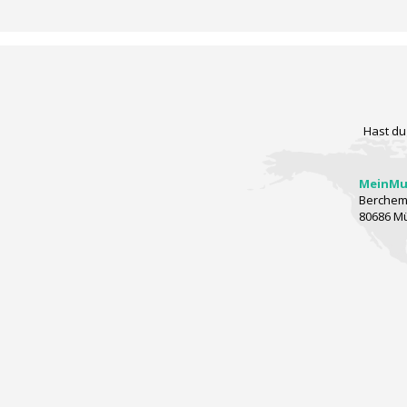
Hast du
MeinMus
Berchems
80686 M