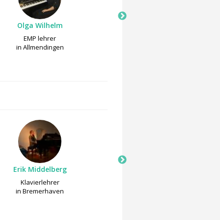
Olga Wilhelm
Olga Wilhelm
EMP lehrer
Keyboardlehrer
in Allmendingen
in Allmendingen
Erik Middelberg
Peter Lauer
Klavierlehrer
Klavierlehrer
in Bremerhaven
in Hamburg