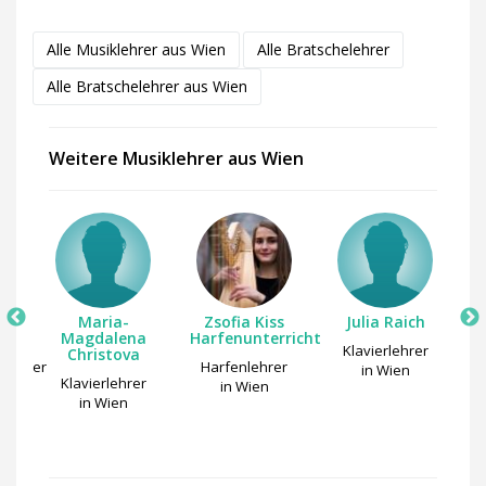
Alle Musiklehrer aus Wien
Alle Bratschelehrer
Alle Bratschelehrer aus Wien
Weitere Musiklehrer aus Wien
Maria-
Zsofia Kiss
Julia Raich
Magdalena
Harfenunterricht
Klavierlehrer
Kl
Christova
slehrer
Harfenlehrer
in Wien
Klavierlehrer
in Wien
in Wien