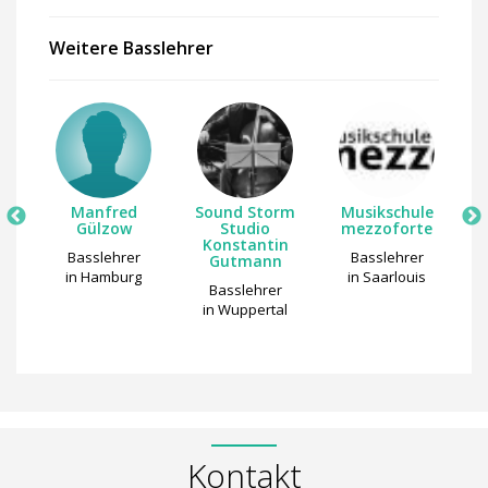
Weitere Basslehrer
Manfred
Sound Storm
Musikschule
Gülzow
Studio
mezzoforte
Konstantin
Basslehrer
Basslehrer
Gutmann
in Hamburg
in Saarlouis
Basslehrer
en
in Wuppertal
Kontakt