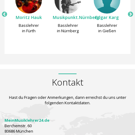
Moritz Hauk
Musikpunkt.Nürnberg
Edgar Karg
Basslehrer
Basslehrer
Basslehrer
in Fürth
in Nürnberg
in Gießen
m
i
Kontakt
Hast du Fragen oder Anmerkungen, dann erreichst du uns unter
folgenden Kontaktdaten.
MeinMusiklehrer24.de
Berchemstr. 60
80686 München