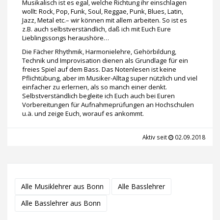
Musikalisch ist es egal, welche Richtung ihr einschlagen
wollt: Rock, Pop, Funk, Soul, Reggae, Punk, Blues, Latin,
Jazz, Metal etc.– wir können mit allem arbeiten. So ist es
z.B. auch selbstverständlich, daß ich mit Euch Eure
Lieblingssongs heraushöre…
Die Fächer Rhythmik, Harmonielehre, Gehörbildung,
Technik und Improvisation dienen als Grundlage für ein
freies Spiel auf dem Bass. Das Notenlesen ist keine
Pflichtübung, aber im Musiker-Alltag super nützlich und viel
einfacher zu erlernen, als so manch einer denkt.
Selbstverständlich begleite ich Euch auch bei Euren
Vorbereitungen für Aufnahmeprüfungen an Hochschulen
u.ä. und zeige Euch, worauf es ankommt.
Aktiv seit
02.09.2018
Alle Musiklehrer aus Bonn
Alle Basslehrer
Alle Basslehrer aus Bonn