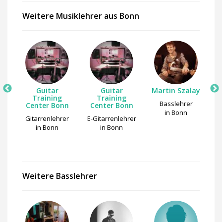
Weitere Musiklehrer aus Bonn
el
Guitar
Guitar
Martin Szalay
Training
Training
er
Basslehrer
Qu
Center Bonn
Center Bonn
in Bonn
Gitarrenlehrer
E-Gitarrenlehrer
in Bonn
in Bonn
Weitere Basslehrer