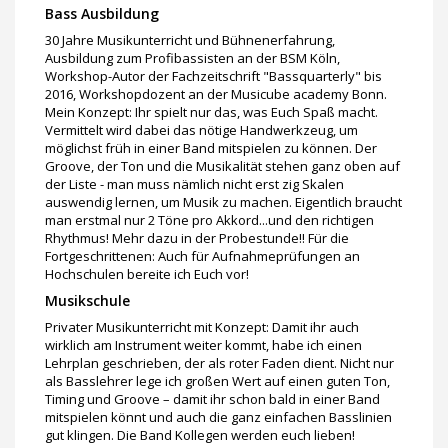
Bass Ausbildung
30 Jahre Musikunterricht und Bühnenerfahrung,
Ausbildung zum Profibassisten an der BSM Köln,
Workshop-Autor der Fachzeitschrift "Bassquarterly" bis
2016, Workshopdozent an der Musicube academy Bonn.
Mein Konzept: Ihr spielt nur das, was Euch Spaß macht.
Vermittelt wird dabei das nötige Handwerkzeug, um
möglichst früh in einer Band mitspielen zu können. Der
Groove, der Ton und die Musikalität stehen ganz oben auf
der Liste - man muss nämlich nicht erst zig Skalen
auswendig lernen, um Musik zu machen. Eigentlich braucht
man erstmal nur 2 Töne pro Akkord...und den richtigen
Rhythmus! Mehr dazu in der Probestunde!! Für die
Fortgeschrittenen: Auch für Aufnahmeprüfungen an
Hochschulen bereite ich Euch vor!
Musikschule
Privater Musikunterricht mit Konzept: Damit ihr auch
wirklich am Instrument weiter kommt, habe ich einen
Lehrplan geschrieben, der als roter Faden dient. Nicht nur
als Basslehrer lege ich großen Wert auf einen guten Ton,
Timing und Groove – damit ihr schon bald in einer Band
mitspielen könnt und auch die ganz einfachen Basslinien
gut klingen. Die Band Kollegen werden euch lieben!