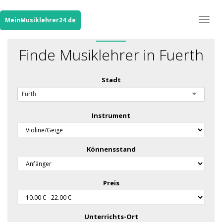
Togg
MeinMusiklehrer24.de
navig
Finde Musiklehrer in Fuerth
Stadt
Fürth
Instrument
Könnensstand
Preis
Unterrichts-Ort