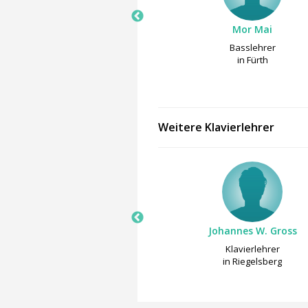
Katharina Wirries
Mor Mai
Cellolehrer
Basslehrer
in Fürth
in Fürth
Weitere Klavierlehrer
Annika Suhr
Johannes W. Gross
Klavierlehrer
Klavierlehrer
in Oldenburg
in Riegelsberg