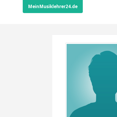
MeinMusiklehrer24.de