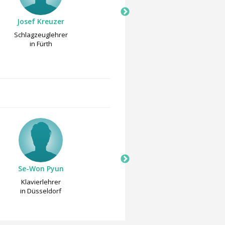
Josef Kreuzer
Moritz Hauk
Schlagzeuglehrer
Basslehrer
in Fürth
in Fürth
Se-Won Pyun
Annett Pornschleg
Klavierlehrer
Klavierlehrer
in Düsseldorf
in Priesendorf