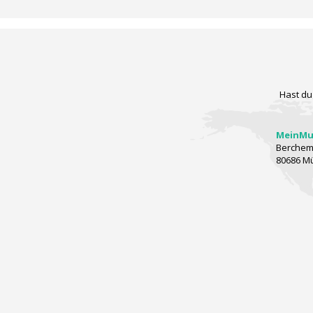
Hast du
MeinMus
Berchems
80686 M