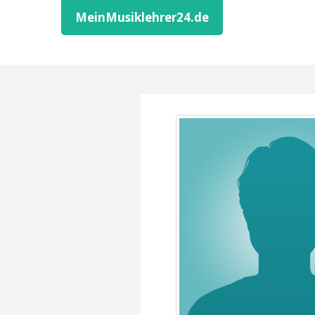
MeinMusiklehrer24.de