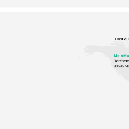
Hast du
MeinMus
Berchems
80686 M