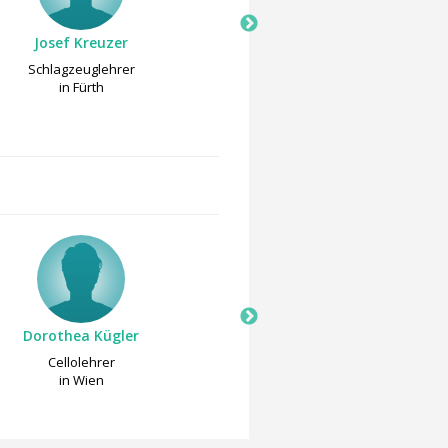
Josef Kreuzer
Moritz Hauk
Schlagzeuglehrer
Basslehrer
in Fürth
in Fürth
Dorothea Kügler
Matthias Hejlik
Cellolehrer
Cellolehrer
in Wien
in Jena