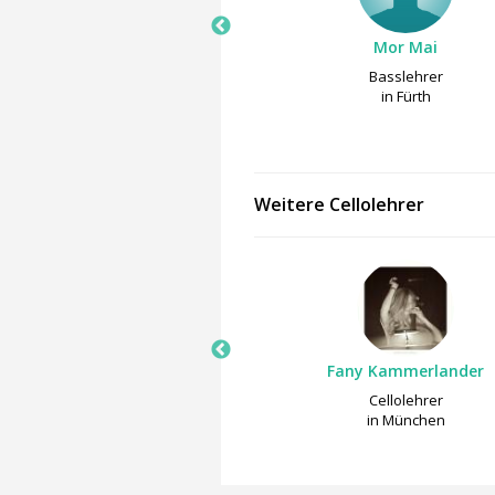
Katharina Wirries
Mor Mai
Cellolehrer
Basslehrer
in Fürth
in Fürth
Weitere Cellolehrer
elanie Botzenhardt
Fany Kammerlander
Cellolehrer
Cellolehrer
in Augsburg
in München