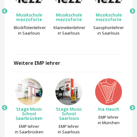
e
Musikschule
Musikschule
Musikschule
e
mezzoforte
mezzoforte
mezzoforte
rer
Blockflötenlehrer
Klarinettenlehrer
Saxophonlehrer
G
s
in Saarlouis
in Saarlouis
in Saarlouis
Weitere EMP lehrer
lm
Stage Music
Stage Music
Ina Hauch
School
School
EMP lehrer
Saarbrücken
Saarlouis
gen
in München
EMP lehrer
EMP lehrer
in Saarbrücken
in Saarlouis