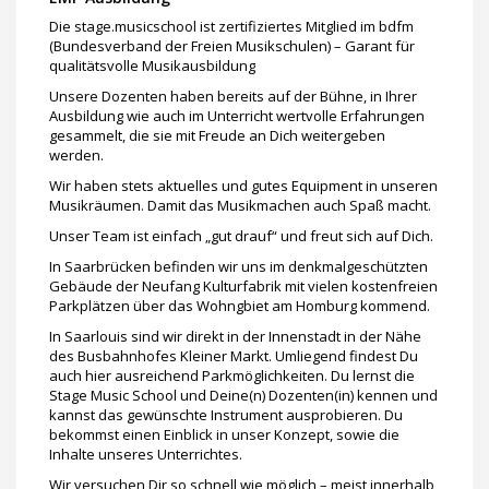
Die stage.musicschool ist zertifiziertes Mitglied im bdfm
(Bundesverband der Freien Musikschulen) – Garant für
qualitätsvolle Musikausbildung
Unsere Dozenten haben bereits auf der Bühne, in Ihrer
Ausbildung wie auch im Unterricht wertvolle Erfahrungen
gesammelt, die sie mit Freude an Dich weitergeben
werden.
Wir haben stets aktuelles und gutes Equipment in unseren
Musikräumen. Damit das Musikmachen auch Spaß macht.
Unser Team ist einfach „gut drauf“ und freut sich auf Dich.
In Saarbrücken befinden wir uns im denkmalgeschützten
Gebäude der Neufang Kulturfabrik mit vielen kostenfreien
Parkplätzen über das Wohngbiet am Homburg kommend.
In Saarlouis sind wir direkt in der Innenstadt in der Nähe
des Busbahnhofes Kleiner Markt. Umliegend findest Du
auch hier ausreichend Parkmöglichkeiten. Du lernst die
Stage Music School und Deine(n) Dozenten(in) kennen und
kannst das gewünschte Instrument ausprobieren. Du
bekommst einen Einblick in unser Konzept, sowie die
Inhalte unseres Unterrichtes.
Wir versuchen Dir so schnell wie möglich – meist innerhalb