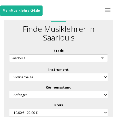
Togg
MeinMusiklehrer24.de
navig
Finde Musiklehrer in
Saarlouis
Stadt
Saarlouis
Instrument
Könnensstand
Preis