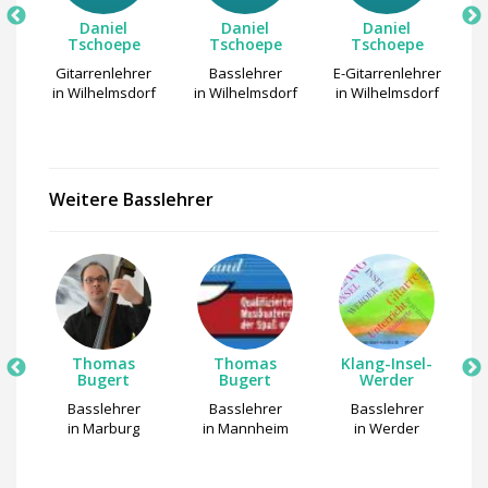
Daniel
Daniel
Daniel
Tschoepe
Tschoepe
Tschoepe
r
Gitarrenlehrer
Basslehrer
E-Gitarrenlehrer
rf
in Wilhelmsdorf
in Wilhelmsdorf
in Wilhelmsdorf
i
Weitere Basslehrer
e
Thomas
Thomas
Klang-Insel-
M
e
Bugert
Bugert
Werder
Basslehrer
Basslehrer
Basslehrer
s
in Marburg
in Mannheim
in Werder