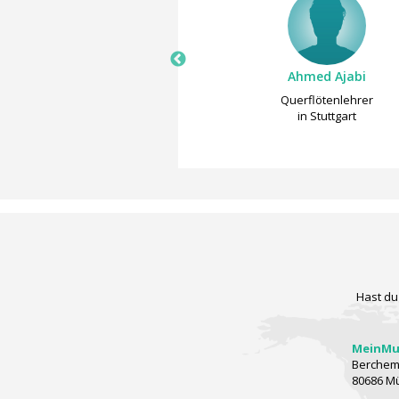
Moriana Krause
Ahmed Ajabi
Querflötenlehrer
Querflötenlehrer
in Dresden
in Stuttgart
Hast du
MeinMus
Berchems
80686 M