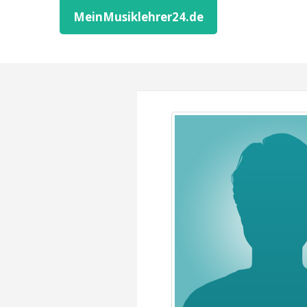
MeinMusiklehrer24.de