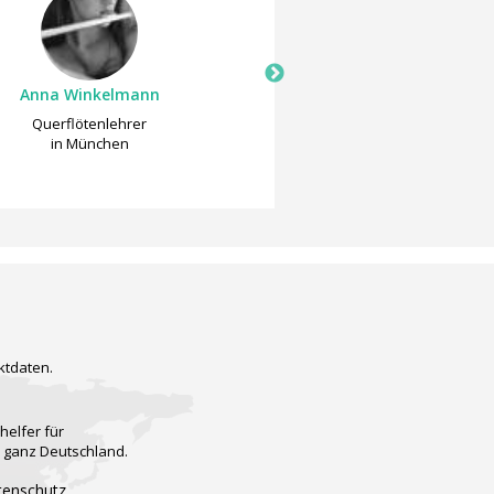
Anna Winkelmann
Liene Krole
Querflötenlehrer
Querflötenlehrer
in München
in Bonn
ktdaten.
helfer für
n ganz Deutschland.
tenschutz