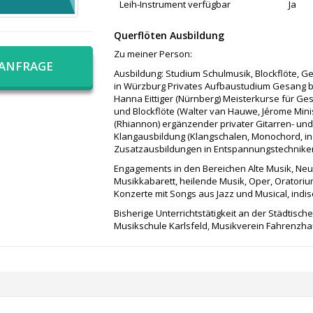
Leih-Instrument verfügbar
Ja
Querflöten Ausbildung
Zu meiner Person:
 ANFRAGE
Ausbildung: Studium Schulmusik, Blockflöte, G
in Würzburg Privates Aufbaustudium Gesang bei
Hanna Eittiger (Nürnberg) Meisterkurse für Ges
und Blockflöte (Walter van Hauwe, Jérome Mini
(Rhiannon) ergänzender privater Gitarren- und
Klangausbildung (Klangschalen, Monochord, in
Zusatzausbildungen in Entspannungstechniken
Engagements in den Bereichen Alte Musik, Neu
Musikkabarett, heilende Musik, Oper, Oratori
Konzerte mit Songs aus Jazz und Musical, indi
Bisherige Unterrichtstätigkeit an der Städtisc
Musikschule Karlsfeld, Musikverein Fahrenzha