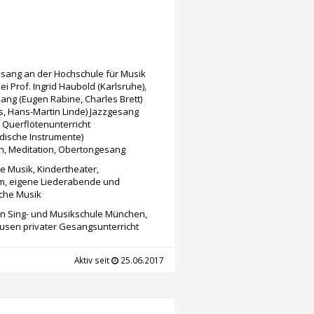
esang an der Hochschule für Musik
 Prof. Ingrid Haubold (Karlsruhe),
ang (Eugen Rabine, Charles Brett)
s, Hans-Martin Linde) Jazzgesang
 Querflötenunterricht
dische Instrumente)
, Meditation, Obertongesang
e Musik, Kindertheater,
um, eigene Liederabende und
sche Musik
hen Sing- und Musikschule München,
usen privater Gesangsunterricht
Aktiv seit
25.06.2017