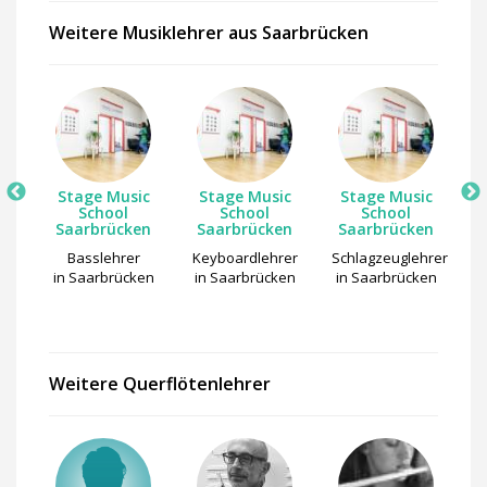
Weitere Musiklehrer aus Saarbrücken
Stage Music
Stage Music
Stage Music
School
School
School
Saarbrücken
Saarbrücken
Saarbrücken
er
Basslehrer
Keyboardlehrer
Schlagzeuglehrer
G
en
in Saarbrücken
in Saarbrücken
in Saarbrücken
i
Weitere Querflötenlehrer