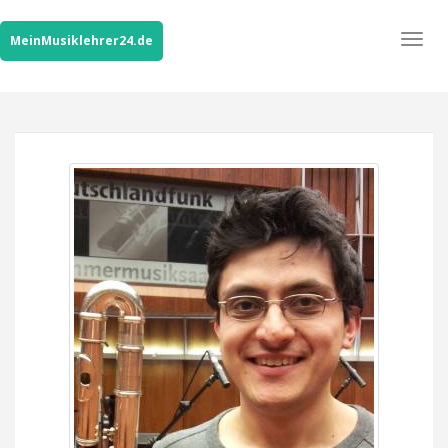
Togg
MeinMusiklehrer24.de
navig