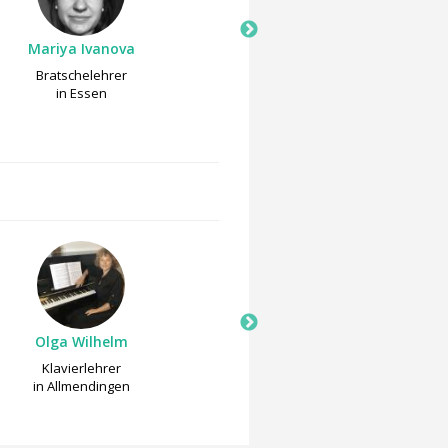
Mariya Ivanova
Alex Müller
Bratschelehrer
Keyboardlehrer
in Essen
in Essen
Olga Wilhelm
Sabine Hub
Klavierlehrer
Klavierlehrer
in Allmendingen
in Bad Bellingen