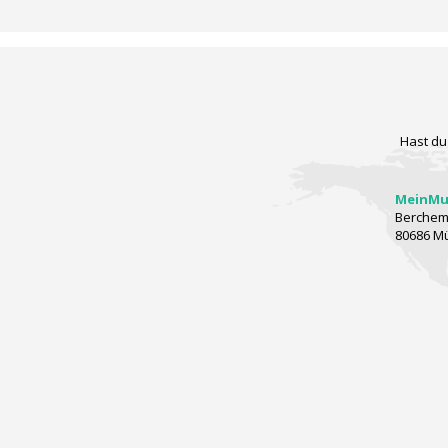
Hast du
MeinMus
Berchems
80686 M