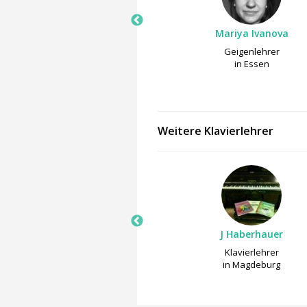
Sirarpi Samvelyan
Mariya Ivanova
Geigenlehrer
Geigenlehrer
in Essen
in Essen
Weitere Klavierlehrer
Yuko Ito-Angelé
J Haberhauer
Klavierlehrer
Klavierlehrer
in Karlsruhe
in Magdeburg