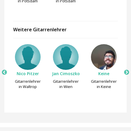
in Potsdam
in Potsdam
Weitere Gitarrenlehrer
er
Nico Pitzer
Jan Cimoszko
Keine
er
Gitarrenlehrer
Gitarrenlehrer
Gitarrenlehrer
G
g
in Waltrop
in Wien
in Keine