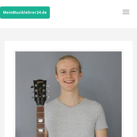
Togg
MeinMusiklehrer24.de
navig