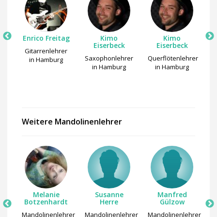
si
Enrico Freitag
Kimo
Kimo
Eiserbeck
Eiserbeck
hrer
Gitarrenlehrer
Saxophonlehrer
Querflötenlehrer
Kl
in Hamburg
in Hamburg
in Hamburg
Weitere Mandolinenlehrer
e
Melanie
Susanne
Manfred
 in
Botzenhardt
Herre
Gülzow
P
Mandolinenlehrer
Mandolinenlehrer
Mandolinenlehrer
M
-