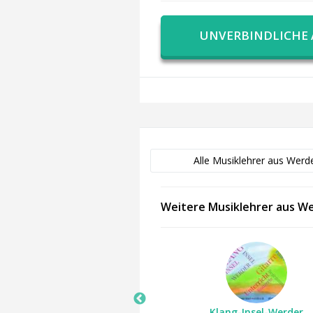
UNVERBINDLICHE
Alle Musiklehrer aus Werd
Weitere Musiklehrer aus W
Klang-Insel-Werder
Klang-Insel-Werder