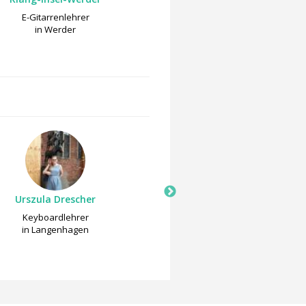
E-Gitarrenlehrer
Keyboardlehrer
in Werder
in Werder
Urszula Drescher
Saxophonistin und Saxopho
Kathrin Eipert
Keyboardlehrer
Keyboardlehrer
in Langenhagen
in Halle