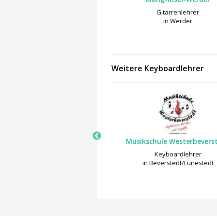
Basslehrer
Gitarrenlehrer
in Werder
in Werder
Weitere Keyboardlehrer
Olga Wilhelm
Musikschule Westerbevers
Keyboardlehrer
Keyboardlehrer
in Allmendingen
in Beverstedt/Lunestedt