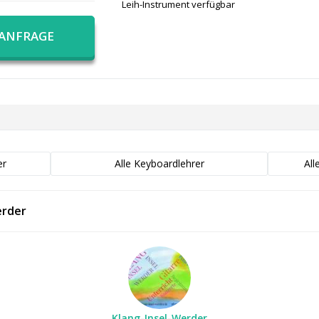
Leih-Instrument verfügbar
 ANFRAGE
er
Alle Keyboardlehrer
All
erder
Klang-Insel-Werder