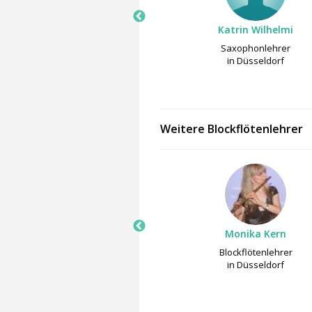
Vera Rivera
Katrin Wilhelmi
Gesangslehrer
Saxophonlehrer
in Düsseldorf
in Düsseldorf
Weitere Blockflötenlehrer
Louisa Lang
Monika Kern
Blockflötenlehrer
Blockflötenlehrer
in Bad Homburg
in Düsseldorf