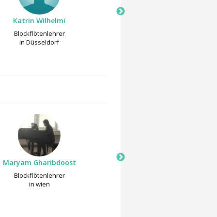
Katrin Wilhelmi
Monika Kern
Blockflötenlehrer
Querflötenlehrer
in Düsseldorf
in Düsseldorf
Maryam Gharibdoost
Matthew Lynch
Blockflötenlehrer
Blockflötenlehrer
in wien
in Dresden