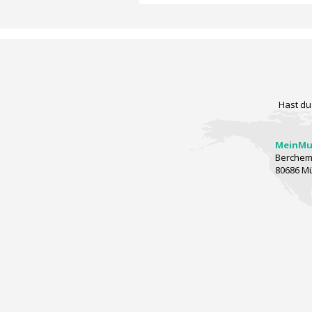
Hast du
MeinMus
Berchems
80686 M