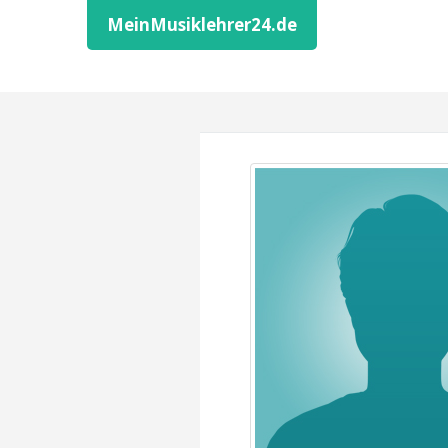
MeinMusiklehrer24.de